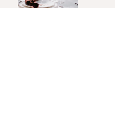
PARA QUE TIPO DE
EVENTOS?
Casamentos
N
Despedidas de Solteira
N
Aniversários
N
Festas Privadas
N
Eventos Femininos
N