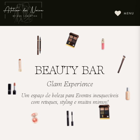
MENU
BEAUTY BAR
Glam Experience
Um espaço de beleza para Eventos inesquecíveis
com retoques, styling e muitos mimos!