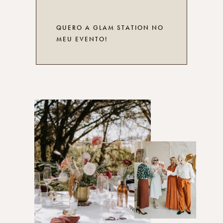
QUERO A GLAM STATION NO
MEU EVENTO!
BLOG
ENVIA MENSAGEM
POLÍTICA DE PRIVACIDADE
TERMOS E CONDIÇÕES
LIVRO DE RECLAMAÇÕES ONLINE
TODOS OS DIREITOS RESERVADOS | DESIGN E
DESENVOLVIMENTO DE WEBSITE:
QUAT STUDIO